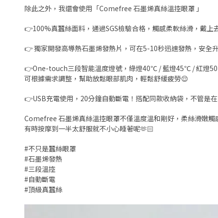
除此之外，我還會使用「Comefree 石墨烯真絲溫控眼罩 」
👉100%真蠶絲面料，通過SGS檢驗合格，觸感柔軟絲滑，戴上
👉 獨家開發高導熱石墨烯發熱片，可在5-10秒迅速發熱，安全
👉One-touch三段智能溫度燈號，綠燈40℃ / 藍燈45℃ / 紅燈5
可根據需求調整，幫助放鬆眼部肌肉，輕鬆舒緩疲勞😌
👉USB充電使用，20分鐘自動斷電！搭配同款收納袋，不管是
Comefree 石墨烯真絲溫控眼罩不僅溫度溫和剛好，柔絲滑
有時按摩到一半太舒服就不小心睡著呢🫶🏻
#不只是蠶絲眼罩
#石墨烯發熱
#三段溫控
#自動斷電
#頂級真蠶絲