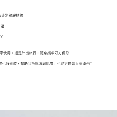
去非常親膚透氣
升溫
0℃
在家使用，還是外出旅行，隨身攜帶好方便👌
嫩觸感也好喜歡，幫助我放鬆眼周肌膚，也能更快進入夢鄉😴