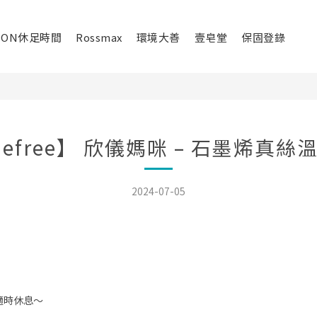
ION休足時間
Rossmax
環境大善
壹皂堂
保固登錄
mefree】 欣儀媽咪 – 石墨烯真絲
2024-07-05
適時休息～