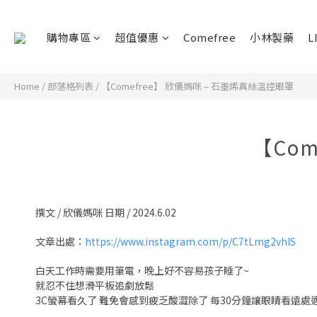
購物專區
超值優惠
Comefree
小林製藥
L
Home
/
部落格列表
/
【Comefree】 欣儀媽咪 – 石墨烯真絲溫控眼罩
【Co
撰文 / 欣儀媽咪 日期 / 2024.6.02
文章出處：
https://www.instagram.com/p/C7tLmg2vhlS
白天工作時需要用筆電，晚上好不容易孩子睡了~
就忍不住想滑平板追劇放鬆
3C螢幕看久了 難免會感到疲乏酸澀除了 每30分鐘讓眼睛看遠處