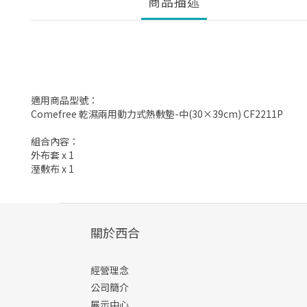
商品描述
適用商品型號：
Comefree 乾濕兩用動力式熱敷墊-中(30×39cm) CF2211P
組合內容：
外布套 x 1
溼敷布 x 1
關於西合
經營理念
公司簡介
展示中心