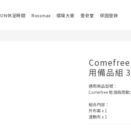
ION休足時間
Rossmax
環境大善
壹皂堂
保固登錄
Comefr
用備品組 3
適用商品型號：
Comefree 乾濕兩用動
組合內容：
外布套 x 1
溼敷布 x 1