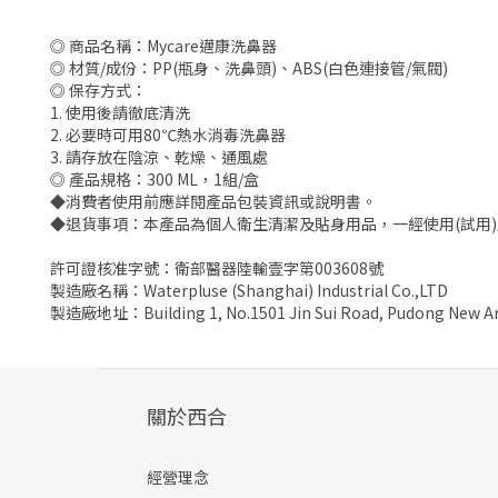
◎ 商品名稱：Mycare邁康洗鼻器
◎ 材質/成份：PP(瓶身、洗鼻頭)、ABS(白色連接管/氣閥)
◎ 保存方式：
1. 使用後請徹底清洗
2. 必要時可用80℃熱水消毒洗鼻器
3. 請存放在陰涼、乾燥、通風處
◎ 產品規格：300 ML，1組/盒
◆消費者使用前應詳閱產品包裝資訊或說明書。
◆退貨事項：本產品為個人衛生清潔及貼身用品，一經使用(試用
許可證核准字號：衛部醫器陸輸壹字第003608號
製造廠名稱：Waterpluse (Shanghai) Industrial Co.,LTD
製造廠地址：Building 1, No.1501 Jin Sui Road, Pudong New Ar
關於西合
經營理念