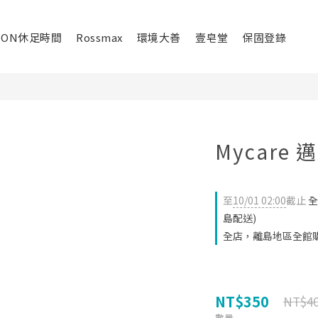
ION休足時間
Rossmax
環境大善
壹皂堂
保固登錄
Mycare 
至
10/01 02:00
截止
全
島配送)
全店，離島地區全館
NT$350
NT$4
數量