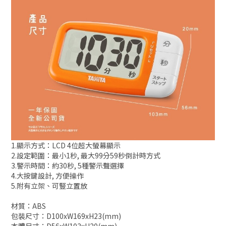
1.顯示方式：LCD 4位超大螢幕顯示
2.設定範圍：最小1秒, 最大99分59秒倒計時方式
3.警示時間：約30秒, 5種警示聲選擇
4.大按鍵設計, 方便操作
5.附有立架、可豎立置放
材質：ABS
包裝尺寸：D100xW169xH23(mm)