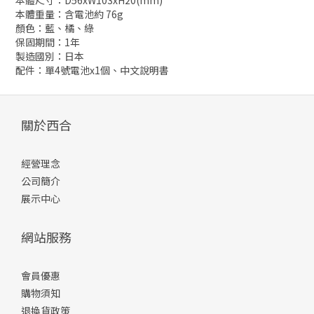
本體尺寸：D56xW103xH20(mm)
本體重量：含電池約 76g
顏色：藍、橘、綠
保固期間：1年
製造國別：日本
配件：單4號電池x1個、中文說明書
關於西合
經營理念
公司簡介
展示中心
網站服務
會員優惠
購物須知
退換貨政策