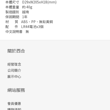
本體尺寸 D29xW205xH18(mm)
本體重量 約 40g
製造國別 越南
保固期間 1年
材 質 ABS、PP、無鉛黃銅
配 件 LR44電池x3個
中文說明書 無
關於西合
經營理念
公司簡介
展示中心
網站服務
會員優惠
購物須知