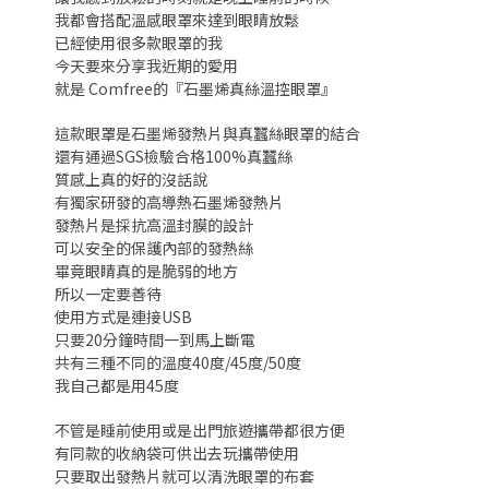
我都會搭配溫感眼罩來達到眼睛放鬆
已經使用很多款眼罩的我
今天要來分享我近期的愛用
就是 Comfree的『石墨烯真絲溫控眼罩』
這款眼罩是石墨烯發熱片與真蠶絲眼罩的結合
還有通過SGS檢驗合格100%真蠶絲
質感上真的好的沒話說
有獨家研發的高導熱石墨烯發熱片
發熱片是採抗高溫封膜的設計
可以安全的保護內部的發熱絲
畢竟眼睛真的是脆弱的地方
所以一定要善待
使用方式是連接USB
只要20分鐘時間一到馬上斷電
共有三種不同的溫度40度/45度/50度
我自己都是用45度
不管是睡前使用或是出門旅遊攜帶都很方便
有同款的收納袋可供出去玩攜帶使用
只要取出發熱片就可以清洗眼罩的布套