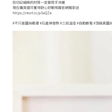
但切記細緻的材質一定要用手洗喔
現在購買還可獲得舒心好眠噴霧官網獨家送
https://reurl.cc/p3aQZa
#不只是蠶絲眼罩 #石墨烯發熱 #三段溫控 #自動斷電 #頂級真蠶