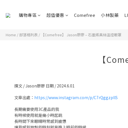
購物專區
超值優惠
Comefree
小林製藥
L
Home
/
部落格列表
/
【Comefree】 Jason廖廖 – 石墨烯真絲溫控眼罩
【Com
撰文 / Jason廖廖 日期 / 2024.6.01
文章出處：
https://www.instagram.com/p/C7rQggzpllS
長期需要使用3C產品的我
有時候使用就是幾小時起跳
長時間下來眼睛時常感到疲憊
讓我感到放鬆的時刻就是晚上睡前的時候