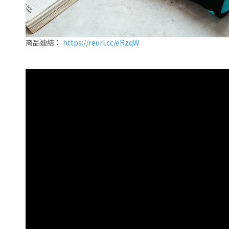
商品連結：
https://reurl.cc/eRzqW