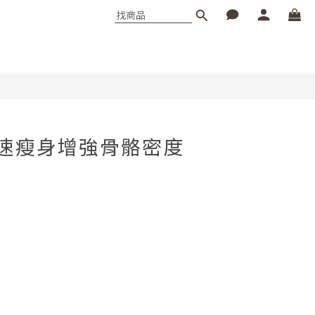
速瘦身增強骨骼密度