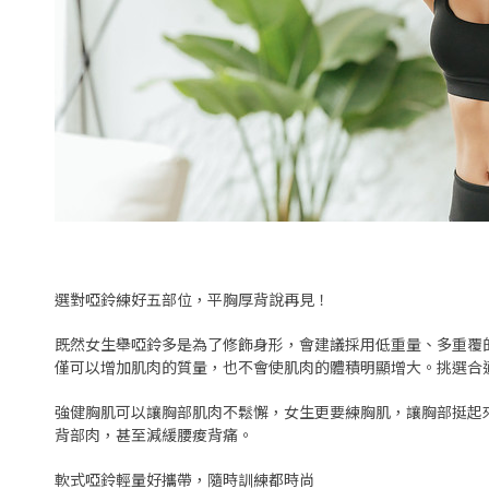
選對啞鈴練好五部位，平胸厚背說再見！
既然女生舉啞鈴多是為了修飾身形，會建議採用低重量、多重覆的
僅可以增加肌肉的質量，也不會使肌肉的體積明顯增大。挑選合
強健胸肌可以讓胸部肌肉不鬆懈，女生更要練胸肌，讓胸部挺起
背部肉，甚至減緩腰痠背痛。
軟式啞鈴輕量好攜帶，隨時訓練都時尚