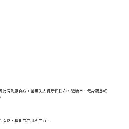
因此得到厭食症，甚至失去健康與性命。近幾年，健身觀念崛
。
的脂肪，轉化成為肌肉曲線。