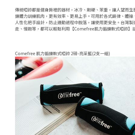
傳統啞鈴都是健身房裡的器材，冰冷、剛硬、笨重，讓人望而生畏。
鍊體力訓練肌肉，更有效率、更易上手。可用於各式韻律、體操
人性化把手設計，防止運動過程中脫落，讓使用更安全。台灣製
走、慢跑等，都可以輕鬆利用【Comefree肌力鍛鍊軟式啞鈴
Comefree 肌力鍛鍊軟式啞鈴 2磅-亮采藍(2支一組)