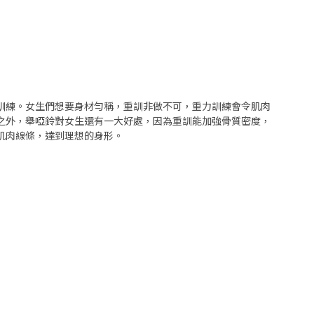
訓練。女生們想要身材勻稱，重訓非做不可，重力訓練會令肌肉
之外，舉啞鈴對女生還有一大好處，因為重訓能加強骨質密度，
肌肉線條，達到理想的身形。