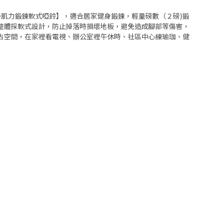
ee肌力鍛鍊軟式啞鈴】，適合居家健身鍛鍊，輕量磅數（２磅)鍛
整體採軟式設計，防止掉落時損壞地板，避免造成腳部等傷害，
占空間，在家裡看電視、辦公室裡午休時、社區中心練瑜珈、健