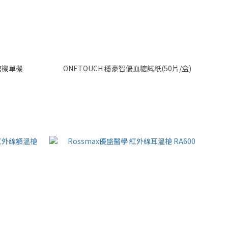
優型血糖機單機
ONETOUCH 穩豪智優血糖試紙(50片/盒)