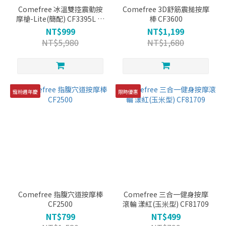
Comefree 冰溫雙控震動按
Comefree 3D舒筋震搥按摩
摩槍-Lite(簡配) CF3395L ※
棒 CF3600
無保固服務
NT$999
NT$1,199
NT$5,980
NT$1,680
寵粉週年慶
限時優惠
Comefree 指腹穴道按摩棒
Comefree 三合一健身按摩
CF2500
滾輪 漾紅(玉米型) CF81709
NT$799
NT$499