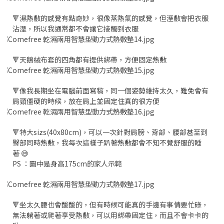
🔻濕熱敷的感覺有點奇妙，很像蒸熱氣的感覺，但溼敷會把衣服
沾溼，所以我通常都不會讓它接觸到衣服
🔻天鵝絨布套的四角都有提供綁帶，方便固定熱敷
🔻像我長期坐在電腦前面寫稿，同一個姿勢維持太久，難免會有
肩頸僵硬的時候，放在肩上並固定住真的很方便
🔻特大sizs(40x80cm)，可以一次針對肩膀、背部、腰部甚至到
臀部同時熱敷，我每次這樣子趴著熱敷都會不知不覺舒服的睡
著 😅
PS ：圖中是身高175cm的家人示範
🔻坐太久腰也會酸酸的，但有時候可能真的手邊有事情要忙碌，
無法躺著或爬著享受熱敷，可以用綁帶固定住，而且不會卡卡的