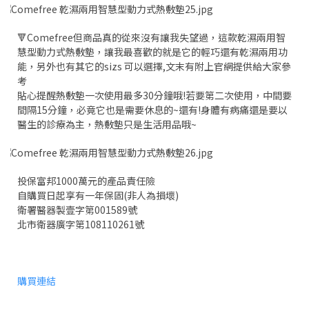
🔻Comefree但商品真的從來沒有讓我失望過，這款乾濕兩用智
慧型動力式熱敷墊，讓我最喜歡的就是它的輕巧還有乾濕兩用功
能，另外也有其它的sizs 可以選擇,文末有附上官網提供給大家參
考
貼心提醒熱敷墊一次使用最多30分鐘哦!若要第二次使用，中間要
間隔15分鐘，必竟它也是需要休息的~還有!身體有病痛還是要以
醫生的診療為主，熱敷墊只是生活用品哦~
投保富邦1000萬元的產品責任險
自購買日起享有一年保固(非人為損壞)
衛署醫器製壹字第001589號
北市衛器廣字第108110261號
購買連結