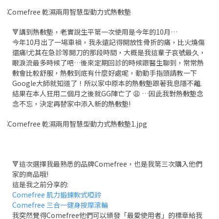
🔻講到熱敷墊，老實說生平第一次使用是今年的10月…
今年10月出了一場車禍，我永遠記得開放性骨折的痛，比火燒傷
還痛!尤其在急診等開刀的那段時間，大概是我這輩子哀號最久，
眼淚流最多時候了吧…後來定期回診的時候跟醫生聊到，常常熱
敷會比較舒服，熱敷到底有什麼好處呢，動動手指頭請教一下
Google大師就知道了！所以家中原本的熱敷墊跟著我息隱不離.
結果在本人狂用二個月之後就GG陣亡了 😩 …因此我對熱敷墊念
念不忘，決定再替家中添入新的熱敷墊!
🔻這次選擇我最熟悉的品牌Comefree，也是我第三次購入他們
家的商品哦!
這是我之前分享的:
Comefree 肌力鍛鍊軟式啞鈴
Comefree 三合一健身按摩滾輪
我突然覺得Comefree他們可以頒發「最愛使用者」的標章給我