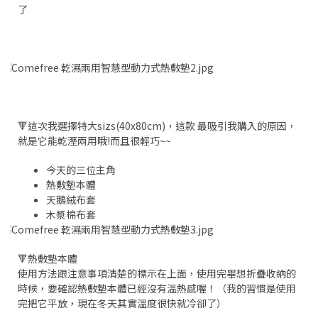
了
🔻這次我選擇特大sizs(40x80cm)，這款 最吸引我購入的原因，
就是它能乾溼兩用哦!而且很輕巧~~
今天的三位主角
熱敷墊本體
天鵝絨布套
木漿棉布套
🔻熱敷墊本體
使用方法跟注意事項清楚的標示在上面，使用完畢想折疊收納的
時候，要確認熱敷墊本體已經沒有溫熱感喔！（我的習慣是使用
完把它平放，現在冬天其實溫度很快就冷卻了）