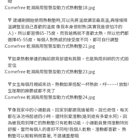
呦
🔻 建議剛開始使用熱敷墊時,可以先將溫度調至最高溫,再慢慢降
溫調整至自己喜歡的溫度 像我本身很耐熱(其實我是很怕冷的
人)，所以都習慣65-75度，而我爸媽就不喜歡太熱，所以他們都
選擇45-55度，每個人對熱感的接受度不同，都可自行調整
🔻如果熱敷單邊的胸前跟背部還有肩膀，也能夠用斜綁的方式固
定住
🔻女生每個月親戚來訪，熱敷如果搭配一杯熱飲，呼~~~~! 放鬆!
生理期的躁鬱感都不見了
🔻像我家中的小運動員，回家到都跟我搶著用，說也奇怪，每天
都在泳池待超過四小時，還特別愛溼敷(是到底有多愛水阿)，因
為被我用到陣亡的熱敷墊只有乾敷功能，小運動員覺得溼敷特別
舒服，當然每個人的喜好不同啦!我個人乾敷、溼敷都喜歡， 熱
敷墊可以輕輕稍微靠著, 不建議重壓哦